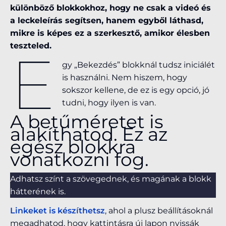
különböző blokkokhoz, hogy ne csak a videó és
a leckeleírás segítsen, hanem egyből láthasd,
mikre is képes ez a szerkesztő, amikor élesben
teszteled.
E
gy „Bekezdés” blokknál tudsz iniciálét
is használni. Nem hiszem, hogy
sokszor kellene, de ez is egy opció, jó
tudni, hogy ilyen is van.
A betűméretet is
alakíthatod. Ez az
egész blokkra
vonatkozni fog.
Adhatsz színt a szövegednek, és magának a blokk
hátterének is.
Linkeket is készíthetsz
, ahol a plusz beállításoknál
megadhatod, hogy kattintásra új lapon nyissák