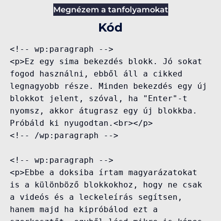
Megnézem a tanfolyamokat
Kód
<!-- wp:paragraph -->

<p>Ez egy sima bekezdés blokk. Jó sokat 
fogod használni, ebből áll a cikked 
legnagyobb része. Minden bekezdés egy új 
blokkot jelent, szóval, ha "Enter"-t 
nyomsz, akkor átugrasz egy új blokkba. 
Próbáld ki nyugodtan.<br></p>

<!-- /wp:paragraph -->

<!-- wp:paragraph -->

<p>Ebbe a doksiba írtam magyarázatokat 
is a különböző blokkokhoz, hogy ne csak 
a videós és a leckeleírás segítsen, 
hanem majd ha kipróbálod ezt a 