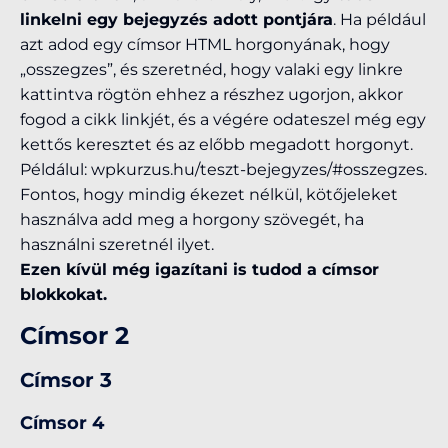
linkelni egy bejegyzés adott pontjára
. Ha például
azt adod egy címsor HTML horgonyának, hogy
„osszegzes”, és szeretnéd, hogy valaki egy linkre
kattintva rögtön ehhez a részhez ugorjon, akkor
fogod a cikk linkjét, és a végére odateszel még egy
kettős keresztet és az előbb megadott horgonyt.
Példálul: wpkurzus.hu/teszt-bejegyzes/#osszegzes.
Fontos, hogy mindig ékezet nélkül, kötőjeleket
használva add meg a horgony szövegét, ha
használni szeretnél ilyet.
Ezen kívül még igazítani is tudod a címsor
blokkokat.
Címsor 2
Címsor 3
Címsor 4