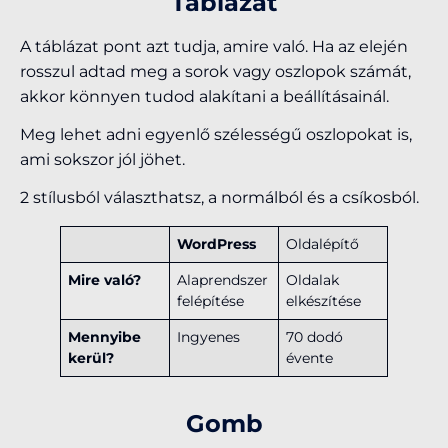
Táblázat
A táblázat pont azt tudja, amire való. Ha az elején
rosszul adtad meg a sorok vagy oszlopok számát,
akkor könnyen tudod alakítani a beállításainál.
Meg lehet adni egyenlő szélességű oszlopokat is,
ami sokszor jól jöhet.
2 stílusból választhatsz, a normálból és a csíkosból.
WordPress
Oldalépítő
Mire való?
Alaprendszer
Oldalak
felépítése
elkészítése
Mennyibe
Ingyenes
70 dodó
kerül?
évente
Gomb