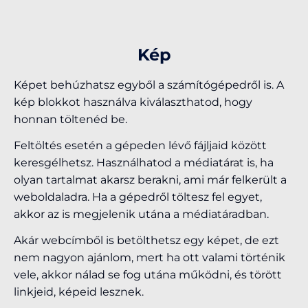
Kép
Képet behúzhatsz egyből a számítógépedről is. A
kép blokkot használva kiválaszthatod, hogy
honnan töltenéd be.
Feltöltés esetén a gépeden lévő fájljaid között
keresgélhetsz. Használhatod a médiatárat is, ha
olyan tartalmat akarsz berakni, ami már felkerült a
weboldaladra. Ha a gépedről töltesz fel egyet,
akkor az is megjelenik utána a médiatáradban.
Akár webcímből is betölthetsz egy képet, de ezt
nem nagyon ajánlom, mert ha ott valami történik
vele, akkor nálad se fog utána működni, és törött
linkjeid, képeid lesznek.