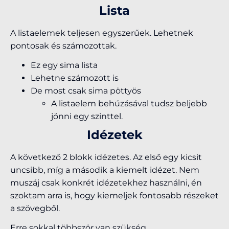
Lista
A listaelemek teljesen egyszerűek. Lehetnek
pontosak és számozottak.
Ez egy sima lista
Lehetne számozott is
De most csak sima pöttyös
A listaelem behúzásával tudsz beljebb
jönni egy szinttel.
Idézetek
A következő 2 blokk idézetes. Az első egy kicsit
uncsibb, míg a második a kiemelt idézet. Nem
muszáj csak konkrét idézetekhez használni, én
szoktam arra is, hogy kiemeljek fontosabb részeket
a szövegből.
Erre sokkal többször van szükség.