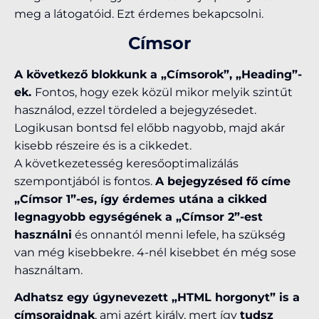
meg a látogatóid. Ezt érdemes bekapcsolni.
Címsor
A következő blokkunk a „Címsorok”, „Heading”-
ek.
Fontos, hogy ezek közül mikor melyik szintűt
használod, ezzel tördeled a bejegyzésedet.
Logikusan bontsd fel előbb nagyobb, majd akár
kisebb részeire és is a cikkedet.
A következetesség keresőoptimalizálás
szempontjából is fontos.
A bejegyzésed fő címe
„Címsor 1”-es, így érdemes utána a cikked
legnagyobb egységének a „Címsor 2”-est
használni
és onnantól menni lefele, ha szükség
van még kisebbekre. 4-nél kisebbet én még sose
használtam.
Adhatsz egy úgynevezett „HTML horgonyt” is a
címsoraidnak
, ami azért király, mert így
tudsz