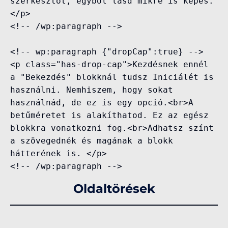
szerkesztőt, egyből lásd mikre is képes.
</p>

<!-- /wp:paragraph -->

<!-- wp:paragraph {"dropCap":true} -->

<p class="has-drop-cap">Kezdésnek ennél 
a "Bekezdés" blokknál tudsz Iniciálét is 
használni. Nemhiszem, hogy sokat 
használnád, de ez is egy opció.<br>A 
betűméretet is alakíthatod. Ez az egész 
blokkra vonatkozni fog.<br>Adhatsz színt 
a szövegednék és magának a blokk 
hátterének is. </p>

<!-- /wp:paragraph -->
Oldaltörések