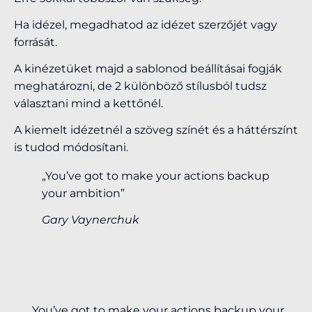
Ha idézel, megadhatod az idézet szerzőjét vagy
forrását.
A kinézetüket majd a sablonod beállításai fogják
meghatározni, de 2 különböző stílusból tudsz
választani mind a kettőnél.
A kiemelt idézetnél a szöveg színét és a háttérszínt
is tudod módosítani.
„You’ve got to make your actions backup
your ambition”
Gary Vaynerchuk
„You’ve got to make your actions backup your