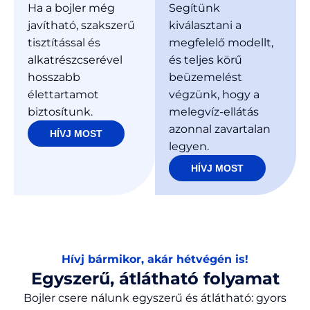
Ha a bojler még
Segítünk
javítható, szakszerű
kiválasztani a
tisztítással és
megfelelő modellt,
alkatrészcserével
és teljes körű
hosszabb
beüzemelést
élettartamot
végzünk, hogy a
biztosítunk.
melegvíz-ellátás
azonnal zavartalan
HÍVJ MOST
legyen.
HÍVJ MOST
Hívj bármikor, akár hétvégén is!
Egyszerű, átlátható folyamat
Bojler csere nálunk egyszerű és átlátható: gyors