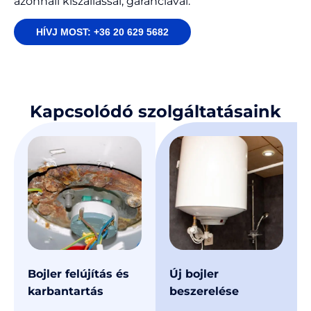
azonnali kiszállással, garanciával.
HÍVJ MOST: +36 20 629 5682
Kapcsolódó szolgáltatásaink
Bojler felújítás és
Új bojler
karbantartás
beszerelése