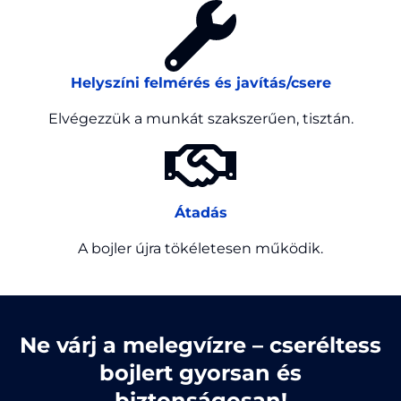
Helyszíni felmérés és javítás/csere
Elvégezzük a munkát szakszerűen, tisztán.
Átadás
A bojler újra tökéletesen működik.
Ne várj a melegvízre – cseréltess
bojlert gyorsan és
biztonságosan!