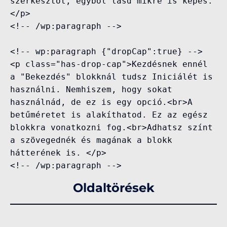
szerkesztőt, egyből lásd mikre is képes.
</p>

<!-- /wp:paragraph -->

<!-- wp:paragraph {"dropCap":true} -->

<p class="has-drop-cap">Kezdésnek ennél 
a "Bekezdés" blokknál tudsz Iniciálét is 
használni. Nemhiszem, hogy sokat 
használnád, de ez is egy opció.<br>A 
betűméretet is alakíthatod. Ez az egész 
blokkra vonatkozni fog.<br>Adhatsz színt 
a szövegednék és magának a blokk 
hátterének is. </p>

<!-- /wp:paragraph -->
Oldaltörések