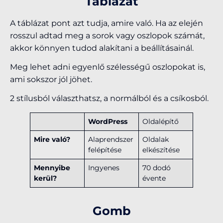
Táblázat
A táblázat pont azt tudja, amire való. Ha az elején
rosszul adtad meg a sorok vagy oszlopok számát,
akkor könnyen tudod alakítani a beállításainál.
Meg lehet adni egyenlő szélességű oszlopokat is,
ami sokszor jól jöhet.
2 stílusból választhatsz, a normálból és a csíkosból.
WordPress
Oldalépítő
Mire való?
Alaprendszer
Oldalak
felépítése
elkészítése
Mennyibe
Ingyenes
70 dodó
kerül?
évente
Gomb