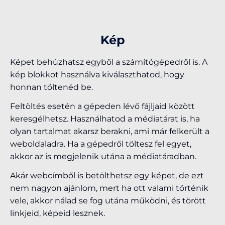
Kép
Képet behúzhatsz egyből a számítógépedről is. A
kép blokkot használva kiválaszthatod, hogy
honnan töltenéd be.
Feltöltés esetén a gépeden lévő fájljaid között
keresgélhetsz. Használhatod a médiatárat is, ha
olyan tartalmat akarsz berakni, ami már felkerült a
weboldaladra. Ha a gépedről töltesz fel egyet,
akkor az is megjelenik utána a médiatáradban.
Akár webcímből is betölthetsz egy képet, de ezt
nem nagyon ajánlom, mert ha ott valami történik
vele, akkor nálad se fog utána működni, és törött
linkjeid, képeid lesznek.