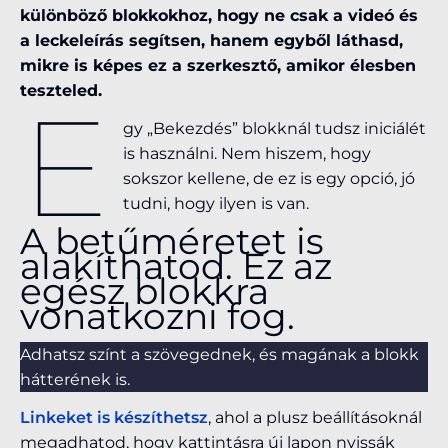
különböző blokkokhoz, hogy ne csak a videó és
a leckeleírás segítsen, hanem egyből láthasd,
mikre is képes ez a szerkesztő, amikor élesben
teszteled.
E
gy „Bekezdés” blokknál tudsz iniciálét
is használni. Nem hiszem, hogy
sokszor kellene, de ez is egy opció, jó
tudni, hogy ilyen is van.
A betűméretet is
alakíthatod. Ez az
egész blokkra
vonatkozni fog.
Adhatsz színt a szövegednek, és magának a blokk
hátterének is.
Linkeket is készíthetsz
, ahol a plusz beállításoknál
megadhatod, hogy kattintásra új lapon nyissák