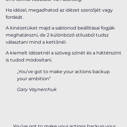
Ha idézel, megadhatod az idézet szerzőjét vagy
forrását.
A kinézetüket majd a sablonod beállításai fogják
meghatározni, de 2 különböző stílusból tudsz
választani mind a kettőnél.
A kiemelt idézetnél a szöveg színét és a háttérszínt
is tudod módosítani.
„You’ve got to make your actions backup
your ambition”
Gary Vaynerchuk
„You’ve got to make your actions backup your