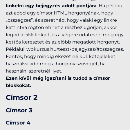
linkelni egy bejegyzés adott pontjára
. Ha például
azt adod egy címsor HTML horgonyának, hogy
„osszegzes”, és szeretnéd, hogy valaki egy linkre
kattintva rögtön ehhez a részhez ugorjon, akkor
fogod a cikk linkjét, és a végére odateszel még egy
kettős keresztet és az előbb megadott horgonyt.
Példálul: wpkurzus.hu/teszt-bejegyzes/#osszegzes.
Fontos, hogy mindig ékezet nélkül, kötőjeleket
használva add meg a horgony szövegét, ha
használni szeretnél ilyet.
Ezen kívül még igazítani is tudod a címsor
blokkokat.
Címsor 2
Címsor 3
Címsor 4