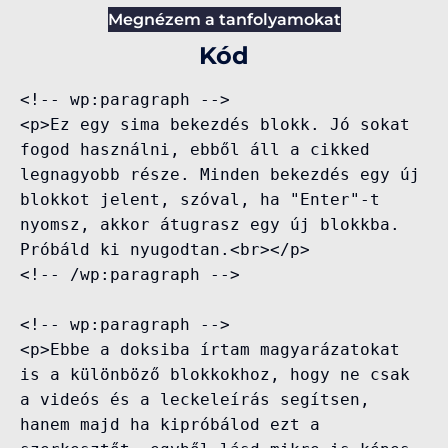
Megnézem a tanfolyamokat
Kód
<!-- wp:paragraph -->

<p>Ez egy sima bekezdés blokk. Jó sokat 
fogod használni, ebből áll a cikked 
legnagyobb része. Minden bekezdés egy új 
blokkot jelent, szóval, ha "Enter"-t 
nyomsz, akkor átugrasz egy új blokkba. 
Próbáld ki nyugodtan.<br></p>

<!-- /wp:paragraph -->

<!-- wp:paragraph -->

<p>Ebbe a doksiba írtam magyarázatokat 
is a különböző blokkokhoz, hogy ne csak 
a videós és a leckeleírás segítsen, 
hanem majd ha kipróbálod ezt a 