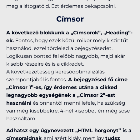
meg a látogatóid. Ezt érdemes bekapcsolni.
Címsor
A következő blokkunk a „Címsorok”, „Heading”-
ek.
Fontos, hogy ezek közül mikor melyik szintűt
használod, ezzel tördeled a bejegyzésedet.
Logikusan bontsd fel előbb nagyobb, majd akár
kisebb részeire és is a cikkedet.
A következetesség keresőoptimalizálás
szempontjából is fontos.
A bejegyzésed fő címe
„Címsor 1”-es, így érdemes utána a cikked
legnagyobb egységének a „Címsor 2”-est
használni
és onnantól menni lefele, ha szükség
van még kisebbekre. 4-nél kisebbet én még sose
használtam.
Adhatsz egy úgynevezett „HTML horgonyt” is a
címsoraidnak
, ami azért király, mert így
tudsz