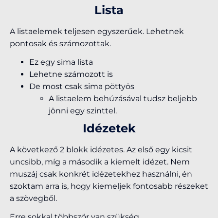
Lista
A listaelemek teljesen egyszerűek. Lehetnek
pontosak és számozottak.
Ez egy sima lista
Lehetne számozott is
De most csak sima pöttyös
A listaelem behúzásával tudsz beljebb
jönni egy szinttel.
Idézetek
A következő 2 blokk idézetes. Az első egy kicsit
uncsibb, míg a második a kiemelt idézet. Nem
muszáj csak konkrét idézetekhez használni, én
szoktam arra is, hogy kiemeljek fontosabb részeket
a szövegből.
Erre sokkal többször van szükség.