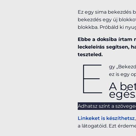
Ez egy sima bekezdés bl
bekezdés egy új blokkot
blokkba. Próbáld ki nyu
Ebbe a doksiba írtam 
leckeleírás segítsen, 
teszteled.
E
gy „Bekezdé
ez is egy op
A be
egés
Adhatsz színt a szövege
Linkeket is készíthetsz
a látogatóid. Ezt érdem