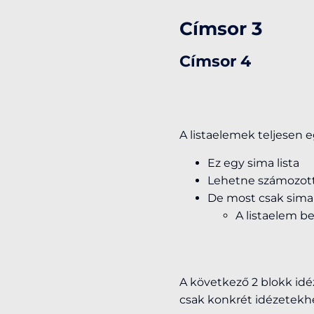
Címsor 3
Címsor 4
A listaelemek teljesen
Ez egy sima lista
Lehetne számozott
De most csak sima
A listaelem be
A következő 2 blokk idé
csak konkrét idézetekhe