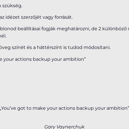
n szükség.
 idézet szerzőjét vagy forrását.
blonod beállításai fogják meghatározni, de 2 különböző s
él.
öveg színét és a háttérszínt is tudod módosítani.
e your actions backup your ambition”
„You’ve got to make your actions backup your ambition
Gary Vaynerchuk