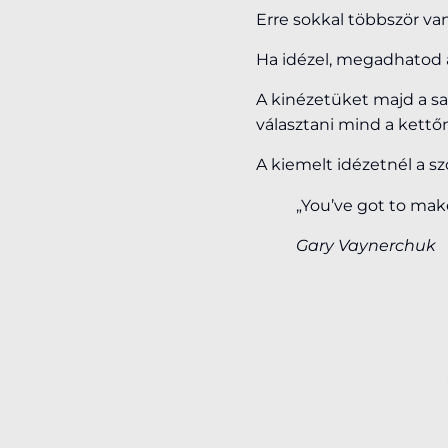
Erre sokkal többször va
Ha idézel, megadhatod az
A kinézetüket majd a sa
választani mind a kettőn
A kiemelt idézetnél a sz
„You’ve got to mak
Gary Vaynerchuk