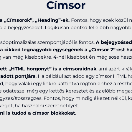
Címsor
a „Címsorok”, „Heading”-ek.
Fontos, hogy ezek közül m
ed a bejegyzésedet. Logikusan bontsd fel előbb nagyobb
őoptimalizálás szempontjából is fontos.
A bejegyzésed
 a cikked legnagyobb egységének a „Címsor 2”-est ha
ég van még kisebbekre. 4-nél kisebbet én még sose hasz
tt „HTML horgonyt” is a címsoraidnak
, ami azért kirá
 adott pontjára
. Ha például azt adod egy címsor HTML 
d, hogy valaki egy linkre kattintva rögtön ehhez a részh
ére odateszel még egy kettős keresztet és az előbb megad
yzes/#osszegzes. Fontos, hogy mindig ékezet nélkül, k
gét, ha használni szeretnél ilyet.
ni is tudod a címsor blokkokat.