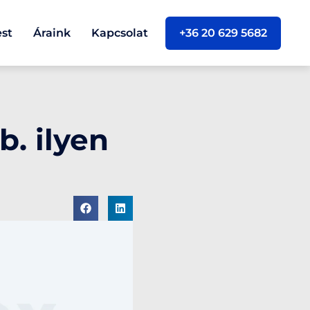
est
Áraink
Kapcsolat
+36 20 629 5682
. ilyen