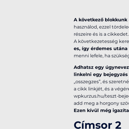
A következő blokkunk 
használod, ezzel tördel
részeire és is a cikkedet.
A következetesség keres
es, így érdemes utána
menni lefele, ha szüks
Adhatsz egy úgyneveze
linkelni egy bejegyzés
„osszegzes”, és szeretné
a cikk linkjét, és a vég
wpkurzus.hu/teszt-bejeg
add meg a horgony szöve
Ezen kívül még igazíta
Címsor 2