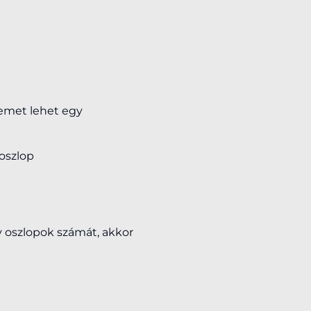
emet lehet egy
oszlop
gy oszlopok számát, akkor