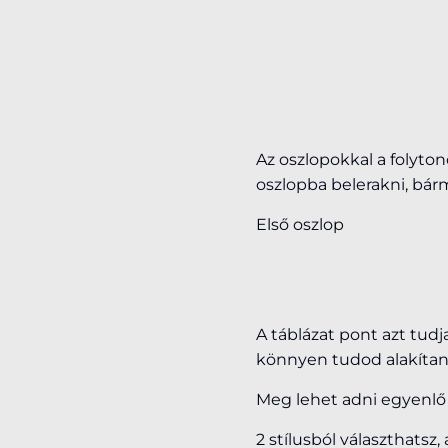
Az oszlopokkal a folyt
oszlopba belerakni, bárm
Első oszlop
A táblázat pont azt tudj
könnyen tudod alakítani 
Meg lehet adni egyenlő s
2 stílusból választhatsz,