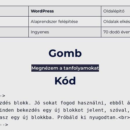
WordPress
Oldalépítő
Alaprendszer felépítése
Oldalak elkés
Ingyenes
70 dodó éve
Gomb
Megnézem a tanfolyamokat
Kód
>

zdés blokk. Jó sokat fogod használni, ebből á
inden bekezdés egy új blokkot jelent, szóval,
asz egy új blokkba. Próbáld ki nyugodtan.<br>
->
