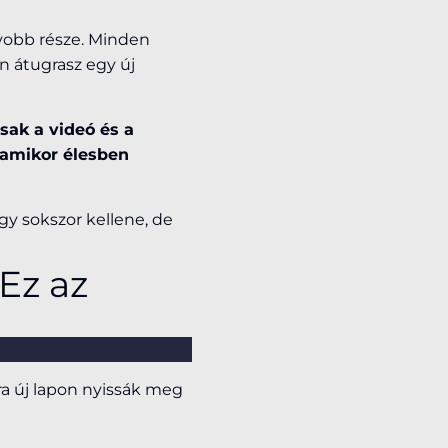
gyobb része. Minden
n átugrasz egy új
sak a videó és a
, amikor élesben
gy sokszor kellene, de
Ez az
ra új lapon nyissák meg