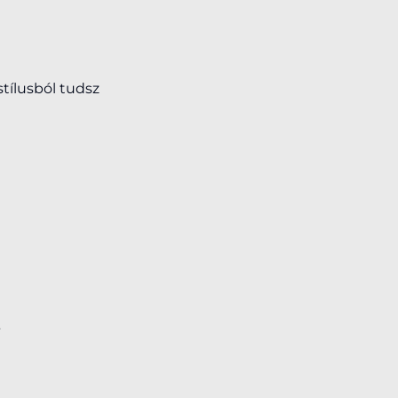
tílusból tudsz
”