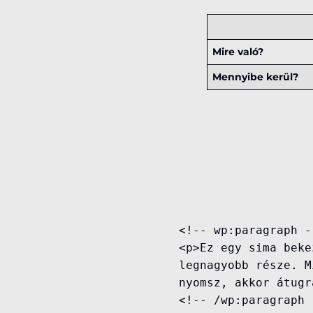
Mire való?
Mennyibe kerül?
<!-- wp:paragraph --
<p>Ez egy sima beke
legnagyobb része. M
nyomsz, akkor átugr
<!-- /wp:paragraph -