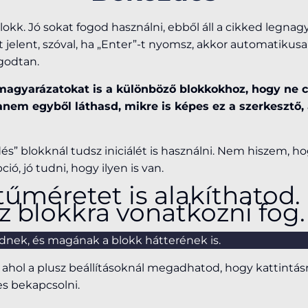
okk. Jó sokat fogod használni, ebből áll a cikked legna
 jelent, szóval, ha „Enter”-t nyomsz, akkor automatikusa
godtan.
magyarázatokat is a különböző blokkokhoz, hogy ne c
hanem egyből láthasd, mikre is képes ez a szerkesztő
s” blokknál tudsz iniciálét is használni. Nem hiszem, ho
ció, jó tudni, hogy ilyen is van.
tűméretet is alakíthatod. 
z blokkra vonatkozni fog.
dnek, és magának a blokk hátterének is.
, ahol a plusz beállításoknál megadhatod, hogy kattintás
es bekapcsolni.