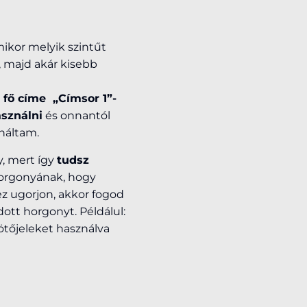
ikor melyik szintűt
, majd akár kisebb
 fő címe „Címsor 1”-
sználni
és onnantól
náltam.
ly, mert így
tudsz
horgonyának, hogy
ez ugorjon, akkor fogod
ott horgonyt. Példálul:
ötőjeleket használva