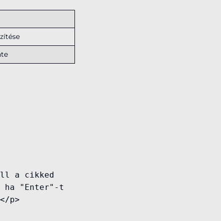
zítése
nte
ll a cikked 
 ha "Enter"-t 
</p>
