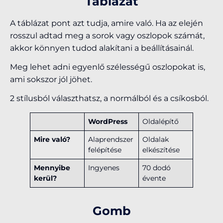
Táblázat
A táblázat pont azt tudja, amire való. Ha az elején
rosszul adtad meg a sorok vagy oszlopok számát,
akkor könnyen tudod alakítani a beállításainál.
Meg lehet adni egyenlő szélességű oszlopokat is,
ami sokszor jól jöhet.
2 stílusból választhatsz, a normálból és a csíkosból.
WordPress
Oldalépítő
Mire való?
Alaprendszer
Oldalak
felépítése
elkészítése
Mennyibe
Ingyenes
70 dodó
kerül?
évente
Gomb