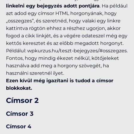
linkelni egy bejegyzés adott pontjára
. Ha például
azt adod egy címsor HTML horgonyának, hogy
„osszegzes”, és szeretnéd, hogy valaki egy linkre
kattintva rögtön ehhez a részhez ugorjon, akkor
fogod a cikk linkjét, és a végére odateszel még egy
kettős keresztet és az előbb megadott horgonyt.
Példálul: wpkurzus.hu/teszt-bejegyzes/#osszegzes.
Fontos, hogy mindig ékezet nélkül, kötőjeleket
használva add meg a horgony szövegét, ha
használni szeretnél ilyet.
Ezen kívül még igazítani is tudod a címsor
blokkokat.
Címsor 2
Címsor 3
Címsor 4