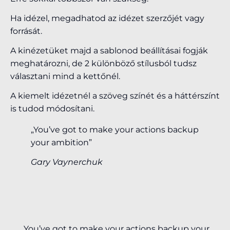
Ha idézel, megadhatod az idézet szerzőjét vagy
forrását.
A kinézetüket majd a sablonod beállításai fogják
meghatározni, de 2 különböző stílusból tudsz
választani mind a kettőnél.
A kiemelt idézetnél a szöveg színét és a háttérszínt
is tudod módosítani.
„You’ve got to make your actions backup
your ambition”
Gary Vaynerchuk
„You’ve got to make your actions backup your