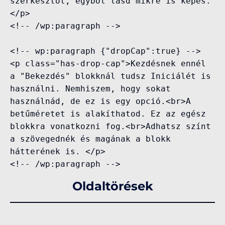
szerkesztőt, egyből lásd mikre is képes.
</p>

<!-- /wp:paragraph -->

<!-- wp:paragraph {"dropCap":true} -->

<p class="has-drop-cap">Kezdésnek ennél 
a "Bekezdés" blokknál tudsz Iniciálét is 
használni. Nemhiszem, hogy sokat 
használnád, de ez is egy opció.<br>A 
betűméretet is alakíthatod. Ez az egész 
blokkra vonatkozni fog.<br>Adhatsz színt 
a szövegednék és magának a blokk 
hátterének is. </p>

<!-- /wp:paragraph -->
Oldaltörések