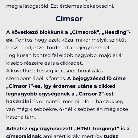
meg a látogatóid. Ezt érdemes bekapcsolni.
Címsor
A következő blokkunk a „Címsorok”, „Heading”-
ek.
Fontos, hogy ezek közül mikor melyik szintűt
használod, ezzel tördeled a bejegyzésedet.
Logikusan bontsd fel előbb nagyobb, majd akár
kisebb részeire és is a cikkedet.
A következetesség keresőoptimalizálás
szempontjából is fontos.
A bejegyzésed fő címe
„Címsor 1”-es, így érdemes utána a cikked
legnagyobb egységének a „Címsor 2”-est
használni
és onnantól menni lefele, ha szükség
van még kisebbekre. 4-nél kisebbet én még sose
használtam.
Adhatsz egy úgynevezett „HTML horgonyt” is a
címsoraidnak
, ami azért király, mert így
tudsz