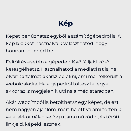
Kép
Képet behúzhatsz egyből a számítógépedről is. A
kép blokkot használva kiválaszthatod, hogy
honnan töltenéd be.
Feltöltés esetén a gépeden lévő fájljaid között
keresgélhetsz. Használhatod a médiatárat is, ha
olyan tartalmat akarsz berakni, ami már felkerült a
weboldaladra. Ha a gépedről töltesz fel egyet,
akkor az is megjelenik utána a médiatáradban.
Akár webcímből is betölthetsz egy képet, de ezt
nem nagyon ajánlom, mert ha ott valami történik
vele, akkor nálad se fog utána működni, és törött
linkjeid, képeid lesznek.