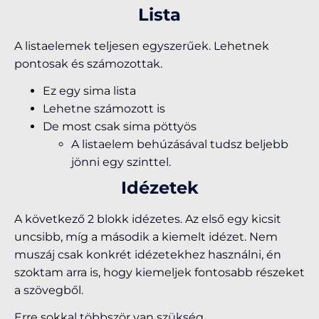
Lista
A listaelemek teljesen egyszerűek. Lehetnek
pontosak és számozottak.
Ez egy sima lista
Lehetne számozott is
De most csak sima pöttyös
A listaelem behúzásával tudsz beljebb
jönni egy szinttel.
Idézetek
A következő 2 blokk idézetes. Az első egy kicsit
uncsibb, míg a második a kiemelt idézet. Nem
muszáj csak konkrét idézetekhez használni, én
szoktam arra is, hogy kiemeljek fontosabb részeket
a szövegből.
Erre sokkal többször van szükség.