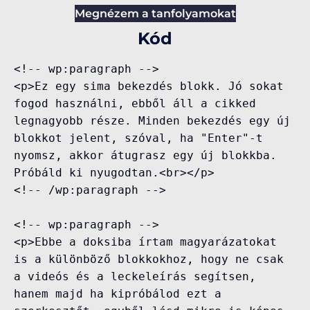
Megnézem a tanfolyamokat
Kód
<!-- wp:paragraph -->

<p>Ez egy sima bekezdés blokk. Jó sokat 
fogod használni, ebből áll a cikked 
legnagyobb része. Minden bekezdés egy új 
blokkot jelent, szóval, ha "Enter"-t 
nyomsz, akkor átugrasz egy új blokkba. 
Próbáld ki nyugodtan.<br></p>

<!-- /wp:paragraph -->

<!-- wp:paragraph -->

<p>Ebbe a doksiba írtam magyarázatokat 
is a különböző blokkokhoz, hogy ne csak 
a videós és a leckeleírás segítsen, 
hanem majd ha kipróbálod ezt a 